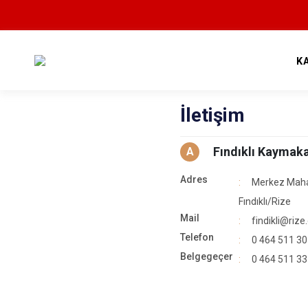
K
İletişim
Fındıklı Kaymak
A
Adres
Merkez Maha
Fındıklı/Rize
Mail
findikli@rize.
Telefon
0 464 511 30
Belgegeçer
0 464 511 33