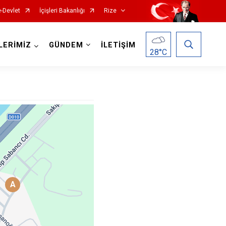
e-Devlet
İçişleri Bakanlığı
Rize
LERİMİZ
GÜNDEM
İLETİŞİM
28
°C
Hemşin
İkizdere
A
İyidere
Kalkandere