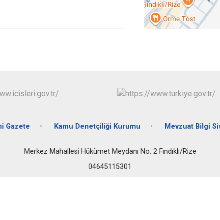
Fındıklı
Güneysu
i Gazete
Kamu Denetçiliği Kurumu
Mevzuat Bilgi S
Merkez Mahallesi Hükümet Meydanı No: 2 Fındıklı/Rize
04645115301