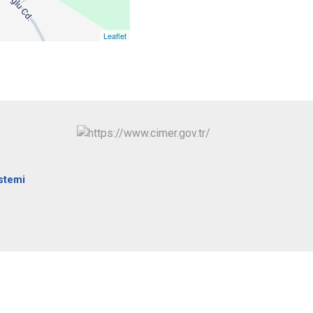
Pazar
Leaflet
istemi