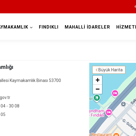
AYMAKAMLIK
FINDIKLI
MAHALLİ İDARELER
HİZMET
Rize
amlığı
Büyük Harita
+
llesi Kaymakamlık Binası 53700
−
gov.tr
Ardeşen
 04 - 30 08
Çamlıhemşin
 05
Çayeli
Derepazarı